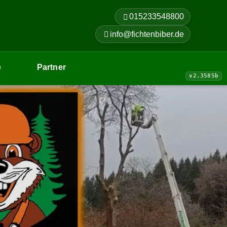
015233548800
info@fichtenbiber.de
e
Partner