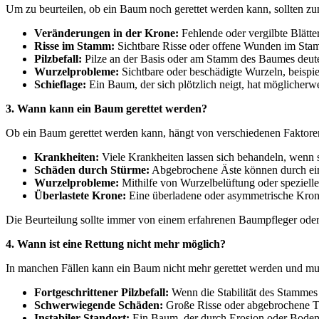
Um zu beurteilen, ob ein Baum noch gerettet werden kann, sollten z
Veränderungen in der Krone:
Fehlende oder vergilbte Blätte
Risse im Stamm:
Sichtbare Risse oder offene Wunden im Stam
Pilzbefall:
Pilze an der Basis oder am Stamm des Baumes deuten
Wurzelprobleme:
Sichtbare oder beschädigte Wurzeln, beispie
Schieflage:
Ein Baum, der sich plötzlich neigt, hat möglicher
3. Wann kann ein Baum gerettet werden?
Ob ein Baum gerettet werden kann, hängt von verschiedenen Faktoren 
Krankheiten:
Viele Krankheiten lassen sich behandeln, wenn s
Schäden durch Stürme:
Abgebrochene Äste können durch eine
Wurzelprobleme:
Mithilfe von Wurzelbelüftung oder speziell
Überlastete Krone:
Eine überladene oder asymmetrische Krone
Die Beurteilung sollte immer von einem erfahrenen Baumpfleger od
4. Wann ist eine Rettung nicht mehr möglich?
In manchen Fällen kann ein Baum nicht mehr gerettet werden und mus
Fortgeschrittener Pilzbefall:
Wenn die Stabilität des Stammes o
Schwerwiegende Schäden:
Große Risse oder abgebrochene Te
Instabiler Standort:
Ein Baum, der durch Erosion oder Bodenve