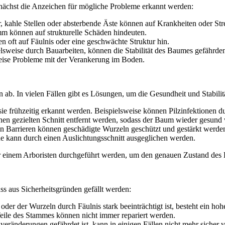
unächst die Anzeichen für mögliche Probleme erkannt werden:
r, kahle Stellen oder absterbende Äste können auf Krankheiten oder Str
m können auf strukturelle Schäden hindeuten.
 oft auf Fäulnis oder eine geschwächte Struktur hin.
lsweise durch Bauarbeiten, können die Stabilität des Baumes gefährde
weise Probleme mit der Verankerung im Boden.
ab. In vielen Fällen gibt es Lösungen, um die Gesundheit und Stabilit
ie frühzeitig erkannt werden. Beispielsweise können Pilzinfektionen 
n gezielten Schnitt entfernt werden, sodass der Baum wieder gesund
en Barrieren können geschädigte Wurzeln geschützt und gestärkt werde
 kann durch einen Auslichtungsschnitt ausgeglichen werden.
er einem Arboristen durchgeführt werden, um den genauen Zustand de
s aus Sicherheitsgründen gefällt werden:
der der Wurzeln durch Fäulnis stark beeinträchtigt ist, besteht ein hoh
ile des Stammes können nicht immer repariert werden.
ränderungen gefährdet ist, kann in einigen Fällen nicht mehr sicher 