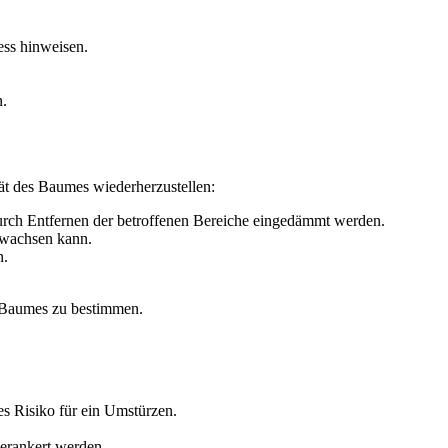
ess hinweisen.
n.
ät des Baumes wiederherzustellen:
durch Entfernen der betroffenen Bereiche eingedämmt werden.
 wachsen kann.
n.
s Baumes zu bestimmen.
es Risiko für ein Umstürzen.
verankert werden.