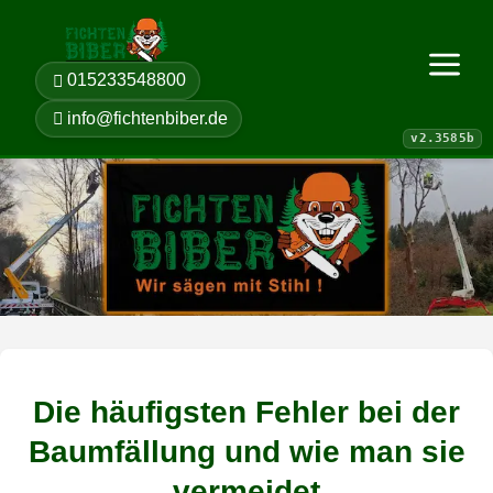
015233548800
Menü öf
info@fichtenbiber.de
Die häufigsten Fehler bei der
Baumfällung und wie man sie
vermeidet