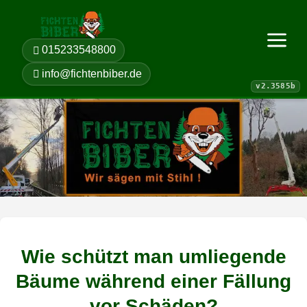
015233548800
Menü öf
info@fichtenbiber.de
Wie schützt man umliegende
Bäume während einer Fällung
vor Schäden?