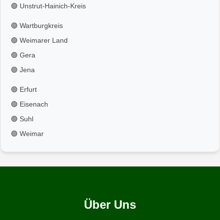
🟢 Unstrut-Hainich-Kreis
🟢 Wartburgkreis
🟢 Weimarer Land
🟢 Gera
🟢 Jena
🟢 Erfurt
🟢 Eisenach
🟢 Suhl
🟢 Weimar
Über Uns