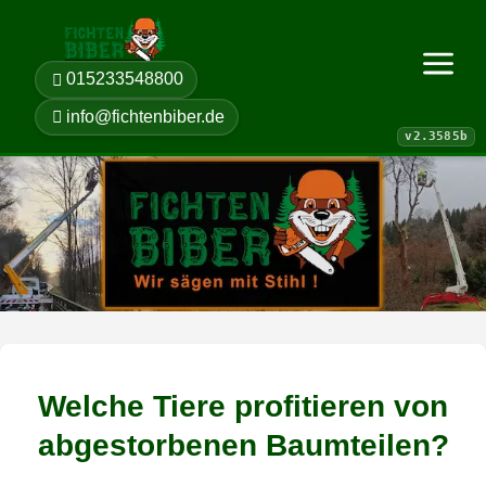
015233548800
Menü öf
info@fichtenbiber.de
Welche Tiere profitieren von
abgestorbenen Baumteilen?