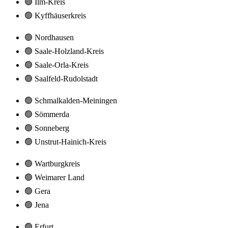
🟢 Ilm-Kreis
🟢 Kyffhäuserkreis
🟢 Nordhausen
🟢 Saale-Holzland-Kreis
🟢 Saale-Orla-Kreis
🟢 Saalfeld-Rudolstadt
🟢 Schmalkalden-Meiningen
🟢 Sömmerda
🟢 Sonneberg
🟢 Unstrut-Hainich-Kreis
🟢 Wartburgkreis
🟢 Weimarer Land
🟢 Gera
🟢 Jena
🟢 Erfurt