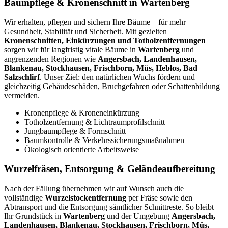
Baumpflege & Kronenschnitt in Wartenberg
Wir erhalten, pflegen und sichern Ihre Bäume – für mehr
Gesundheit, Stabilität und Sicherheit. Mit gezielten
Kronenschnitten, Einkürzungen und Totholzentfernungen
sorgen wir für langfristig vitale Bäume in
Wartenberg
und
angrenzenden Regionen wie
Angersbach, Landenhausen,
Blankenau, Stockhausen, Frischborn, Müs, Heblos, Bad
Salzschlirf
. Unser Ziel: den natürlichen Wuchs fördern und
gleichzeitig Gebäudeschäden, Bruchgefahren oder Schattenbildung
vermeiden.
Kronenpflege & Kroneneinkürzung
Totholzentfernung & Lichtraumprofilschnitt
Jungbaumpflege & Formschnitt
Baumkontrolle & Verkehrssicherungsmaßnahmen
Ökologisch orientierte Arbeitsweise
Wurzelfräsen, Entsorgung & Geländeaufbereitung
Nach der Fällung übernehmen wir auf Wunsch auch die
vollständige
Wurzelstockentfernung
per Fräse sowie den
Abtransport und die Entsorgung sämtlicher Schnittreste. So bleibt
Ihr Grundstück in
Wartenberg
und der Umgebung
Angersbach,
Landenhausen, Blankenau, Stockhausen, Frischborn, Müs,