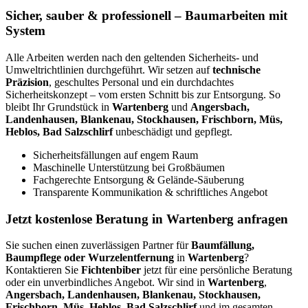
Sicher, sauber & professionell – Baumarbeiten mit
System
Alle Arbeiten werden nach den geltenden Sicherheits- und
Umweltrichtlinien durchgeführt. Wir setzen auf
technische
Präzision
, geschultes Personal und ein durchdachtes
Sicherheitskonzept – vom ersten Schnitt bis zur Entsorgung. So
bleibt Ihr Grundstück in
Wartenberg
und
Angersbach,
Landenhausen, Blankenau, Stockhausen, Frischborn, Müs,
Heblos, Bad Salzschlirf
unbeschädigt und gepflegt.
Sicherheitsfällungen auf engem Raum
Maschinelle Unterstützung bei Großbäumen
Fachgerechte Entsorgung & Gelände-Säuberung
Transparente Kommunikation & schriftliches Angebot
Jetzt kostenlose Beratung in Wartenberg anfragen
Sie suchen einen zuverlässigen Partner für
Baumfällung,
Baumpflege oder Wurzelentfernung
in
Wartenberg
?
Kontaktieren Sie
Fichtenbiber
jetzt für eine persönliche Beratung
oder ein unverbindliches Angebot. Wir sind in
Wartenberg
,
Angersbach, Landenhausen, Blankenau, Stockhausen,
Frischborn, Müs, Heblos, Bad Salzschlirf
und im gesamten