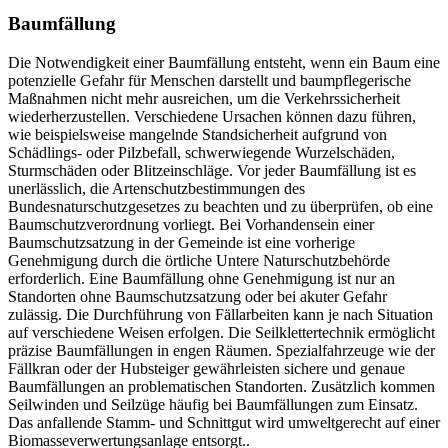
Baumfällung
Die Notwendigkeit einer Baumfällung entsteht, wenn ein Baum eine
potenzielle Gefahr für Menschen darstellt und baumpflegerische
Maßnahmen nicht mehr ausreichen, um die Verkehrssicherheit
wiederherzustellen. Verschiedene Ursachen können dazu führen,
wie beispielsweise mangelnde Standsicherheit aufgrund von
Schädlings- oder Pilzbefall, schwerwiegende Wurzelschäden,
Sturmschäden oder Blitzeinschläge. Vor jeder Baumfällung ist es
unerlässlich, die Artenschutzbestimmungen des
Bundesnaturschutzgesetzes zu beachten und zu überprüfen, ob eine
Baumschutzverordnung vorliegt. Bei Vorhandensein einer
Baumschutzsatzung in der Gemeinde ist eine vorherige
Genehmigung durch die örtliche Untere Naturschutzbehörde
erforderlich. Eine Baumfällung ohne Genehmigung ist nur an
Standorten ohne Baumschutzsatzung oder bei akuter Gefahr
zulässig. Die Durchführung von Fällarbeiten kann je nach Situation
auf verschiedene Weisen erfolgen. Die Seilklettertechnik ermöglicht
präzise Baumfällungen in engen Räumen. Spezialfahrzeuge wie der
Fällkran oder der Hubsteiger gewährleisten sichere und genaue
Baumfällungen an problematischen Standorten. Zusätzlich kommen
Seilwinden und Seilzüge häufig bei Baumfällungen zum Einsatz.
Das anfallende Stamm- und Schnittgut wird umweltgerecht auf einer
Biomasseverwertungsanlage entsorgt..