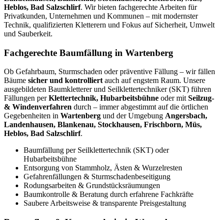
Heblos, Bad Salzschlirf
. Wir bieten fachgerechte Arbeiten für
Privatkunden, Unternehmen und Kommunen – mit modernster
Technik, qualifizierten Kletterern und Fokus auf Sicherheit, Umwelt
und Sauberkeit.
Fachgerechte Baumfällung in Wartenberg
Ob Gefahrbaum, Sturmschaden oder präventive Fällung – wir fällen
Bäume
sicher und kontrolliert
auch auf engstem Raum. Unsere
ausgebildeten Baumkletterer und Seilklettertechniker (SKT) führen
Fällungen per
Klettertechnik, Hubarbeitsbühne
oder mit
Seilzug-
& Windenverfahren
durch – immer abgestimmt auf die örtlichen
Gegebenheiten in
Wartenberg
und der Umgebung
Angersbach,
Landenhausen, Blankenau, Stockhausen, Frischborn, Müs,
Heblos, Bad Salzschlirf
.
Baumfällung per Seilklettertechnik (SKT) oder
Hubarbeitsbühne
Entsorgung von Stammholz, Ästen & Wurzelresten
Gefahrenfällungen & Sturmschadenbeseitigung
Rodungsarbeiten & Grundstücksräumungen
Baumkontrolle & Beratung durch erfahrene Fachkräfte
Saubere Arbeitsweise & transparente Preisgestaltung