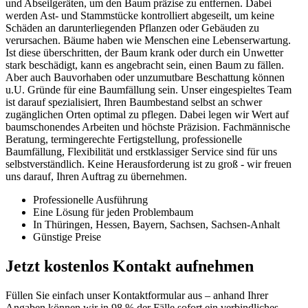
und Abseilgeräten, um den Baum präzise zu entfernen. Dabei
werden Ast- und Stammstücke kontrolliert abgeseilt, um keine
Schäden an darunterliegenden Pflanzen oder Gebäuden zu
verursachen. Bäume haben wie Menschen eine Lebenserwartung.
Ist diese überschritten, der Baum krank oder durch ein Unwetter
stark beschädigt, kann es angebracht sein, einen Baum zu fällen.
Aber auch Bauvorhaben oder unzumutbare Beschattung können
u.U. Gründe für eine Baumfällung sein. Unser eingespieltes Team
ist darauf spezialisiert, Ihren Baumbestand selbst an schwer
zugänglichen Orten optimal zu pflegen. Dabei legen wir Wert auf
baumschonendes Arbeiten und höchste Präzision. Fachmännische
Beratung, termingerechte Fertigstellung, professionelle
Baumfällung, Flexibilität und erstklassiger Service sind für uns
selbstverständlich. Keine Herausforderung ist zu groß - wir freuen
uns darauf, Ihren Auftrag zu übernehmen.
Professionelle Ausführung
Eine Lösung für jeden Problembaum
In Thüringen, Hessen, Bayern, Sachsen, Sachsen-Anhalt
Günstige Preise
Jetzt kostenlos Kontakt aufnehmen
Füllen Sie einfach unser Kontaktformular aus – anhand Ihrer
Angaben können wir in 98 % der Fälle sofort ein verbindliches