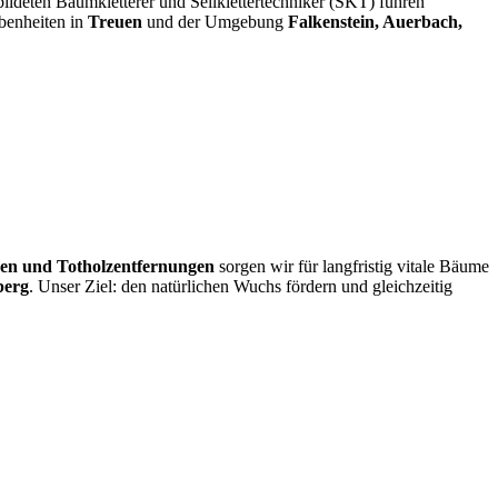
ldeten Baumkletterer und Seilklettertechniker (SKT) führen
benheiten in
Treuen
und der Umgebung
Falkenstein, Auerbach,
en und Totholzentfernungen
sorgen wir für langfristig vitale Bäume
berg
. Unser Ziel: den natürlichen Wuchs fördern und gleichzeitig