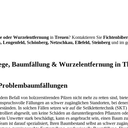
e oder Wurzelentfernung
in
Treuen
? Kontaktieren Sie
Fichtenbiber
 Lengenfeld, Schönberg, Netzschkau, Ellefeld, Steinberg
und im ge
ege, Baumfällung & Wurzelentfernung in Th
e Problembaumfällungen
 dem Befall von holzzerstörenden Pilzen nicht mehr zu retten sind, bie
spruchsvolle Fällungen an schwer zugänglichen Standorten, bei denen 
nden. In solchen Fällen setzen wir auf die Seilklettertechnik (SKT) 
rolliert abgeseilt, um keine Schäden an darunterliegenden Pflanzen 
h ein Unwetter stark beschädigt, kann es angebracht sein, einen Baum 
am ist darauf spezialisiert, Ihren Baumbestand selbst an schwer zugän