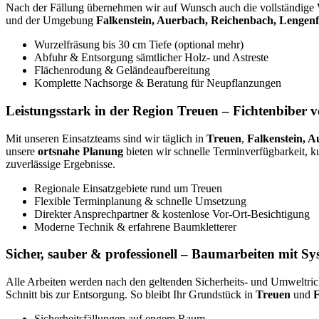
Nach der Fällung übernehmen wir auf Wunsch auch die vollständige
und der Umgebung
Falkenstein, Auerbach, Reichenbach, Lengenfe
Wurzelfräsung bis 30 cm Tiefe (optional mehr)
Abfuhr & Entsorgung sämtlicher Holz- und Astreste
Flächenrodung & Geländeaufbereitung
Komplette Nachsorge & Beratung für Neupflanzungen
Leistungsstark in der Region Treuen – Fichtenbiber v
Mit unseren Einsatzteams sind wir täglich in
Treuen
,
Falkenstein, A
unsere
ortsnahe Planung
bieten wir schnelle Terminverfügbarkeit, k
zuverlässige Ergebnisse.
Regionale Einsatzgebiete rund um Treuen
Flexible Terminplanung & schnelle Umsetzung
Direkter Ansprechpartner & kostenlose Vor-Ort-Besichtigung
Moderne Technik & erfahrene Baumkletterer
Sicher, sauber & professionell – Baumarbeiten mit Sy
Alle Arbeiten werden nach den geltenden Sicherheits- und Umweltrich
Schnitt bis zur Entsorgung. So bleibt Ihr Grundstück in
Treuen
und
F
Sicherheitsfällungen auf engem Raum