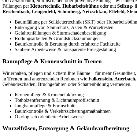
Ob Gefahrbaum, Sturmschaden oder präventive Fällung – wir fälle
Fällungen per
Klettertechnik, Hubarbeitsbühne
oder mit
Seilzug-
Reichenbach, Lengenfeld, Schönberg, Netzschkau, Ellefeld, Stei
Baumfällung per Seilklettertechnik (SKT) oder Hubarbeitsbüh
Entsorgung von Stammholz, Ästen & Wurzelresten
Gefahrenfällungen & Sturmschadenbeseitigung
Rodungsarbeiten & Grundstücksräumungen
Baumkontrolle & Beratung durch erfahrene Fachkräfte
Saubere Arbeitsweise & transparente Preisgestaltung
Baumpflege & Kronenschnitt in Treuen
Wir erhalten, pflegen und sichern Ihre Bäume – für mehr Gesundheit, S
in
Treuen
und angrenzenden Regionen wie
Falkenstein, Auerbach,
Gebäudeschäden, Bruchgefahren oder Schattenbildung vermeiden.
Kronenpflege & Kroneneinkürzung
Totholzentfernung & Lichtraumprofilschnitt
Jungbaumpflege & Formschnitt
Baumkontrolle & Verkehrssicherungsmaßnahmen
Ökologisch orientierte Arbeitsweise
Wurzelfräsen, Entsorgung & Geländeaufbereitung