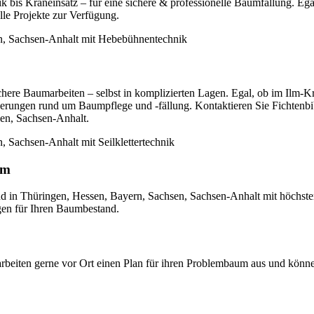
k bis Kraneinsatz – für eine sichere & professionelle Baumfällung. Eg
le Projekte zur Verfügung.
ichere Baumarbeiten – selbst in komplizierten Lagen. Egal, ob im Ilm-
orderungen rund um Baumpflege und -fällung. Kontaktieren Sie Fichtenbi
sen, Sachsen-Anhalt.
um
nd in Thüringen, Hessen, Bayern, Sachsen, Sachsen-Anhalt mit höchst
gen für Ihren Baumbestand.
beiten gerne vor Ort einen Plan für ihren Problembaum aus und können