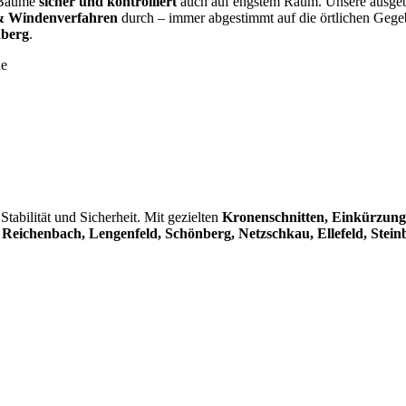
n Bäume
sicher und kontrolliert
auch auf engstem Raum. Unsere ausgebi
 & Windenverfahren
durch – immer abgestimmt auf die örtlichen Gege
nberg
.
ne
tabilität und Sicherheit. Mit gezielten
Kronenschnitten, Einkürzung
 Reichenbach, Lengenfeld, Schönberg, Netzschkau, Ellefeld, Stein