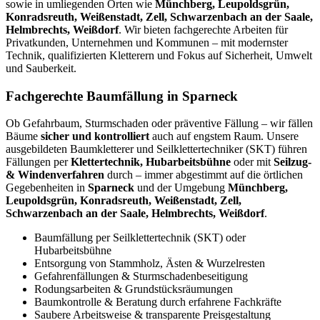
sowie in umliegenden Orten wie
Münchberg, Leupoldsgrün,
Konradsreuth, Weißenstadt, Zell, Schwarzenbach an der Saale,
Helmbrechts, Weißdorf
. Wir bieten fachgerechte Arbeiten für
Privatkunden, Unternehmen und Kommunen – mit modernster
Technik, qualifizierten Kletterern und Fokus auf Sicherheit, Umwelt
und Sauberkeit.
Fachgerechte Baumfällung in Sparneck
Ob Gefahrbaum, Sturmschaden oder präventive Fällung – wir fällen
Bäume
sicher und kontrolliert
auch auf engstem Raum. Unsere
ausgebildeten Baumkletterer und Seilklettertechniker (SKT) führen
Fällungen per
Klettertechnik, Hubarbeitsbühne
oder mit
Seilzug-
& Windenverfahren
durch – immer abgestimmt auf die örtlichen
Gegebenheiten in
Sparneck
und der Umgebung
Münchberg,
Leupoldsgrün, Konradsreuth, Weißenstadt, Zell,
Schwarzenbach an der Saale, Helmbrechts, Weißdorf
.
Baumfällung per Seilklettertechnik (SKT) oder
Hubarbeitsbühne
Entsorgung von Stammholz, Ästen & Wurzelresten
Gefahrenfällungen & Sturmschadenbeseitigung
Rodungsarbeiten & Grundstücksräumungen
Baumkontrolle & Beratung durch erfahrene Fachkräfte
Saubere Arbeitsweise & transparente Preisgestaltung