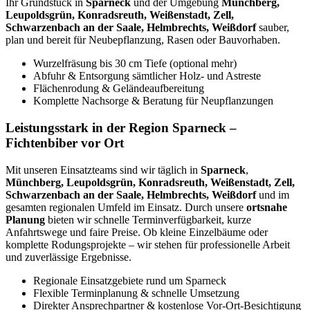
Ihr Grundstück in
Sparneck
und der Umgebung
Münchberg,
Leupoldsgrün, Konradsreuth, Weißenstadt, Zell,
Schwarzenbach an der Saale, Helmbrechts, Weißdorf
sauber,
plan und bereit für Neubepflanzung, Rasen oder Bauvorhaben.
Wurzelfräsung bis 30 cm Tiefe (optional mehr)
Abfuhr & Entsorgung sämtlicher Holz- und Astreste
Flächenrodung & Geländeaufbereitung
Komplette Nachsorge & Beratung für Neupflanzungen
Leistungsstark in der Region Sparneck –
Fichtenbiber vor Ort
Mit unseren Einsatzteams sind wir täglich in
Sparneck
,
Münchberg, Leupoldsgrün, Konradsreuth, Weißenstadt, Zell,
Schwarzenbach an der Saale, Helmbrechts, Weißdorf
und im
gesamten regionalen Umfeld im Einsatz. Durch unsere
ortsnahe
Planung
bieten wir schnelle Terminverfügbarkeit, kurze
Anfahrtswege und faire Preise. Ob kleine Einzelbäume oder
komplette Rodungsprojekte – wir stehen für professionelle Arbeit
und zuverlässige Ergebnisse.
Regionale Einsatzgebiete rund um Sparneck
Flexible Terminplanung & schnelle Umsetzung
Direkter Ansprechpartner & kostenlose Vor-Ort-Besichtigung