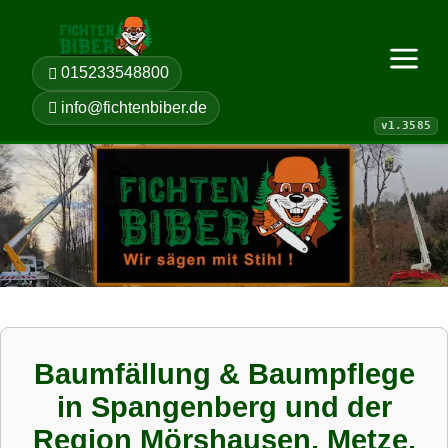
015233548800
Menü öf
info@fichtenbiber.de
Baumfällung & Baumpflege
in Spangenberg und der
Region Mörshausen, Metze,