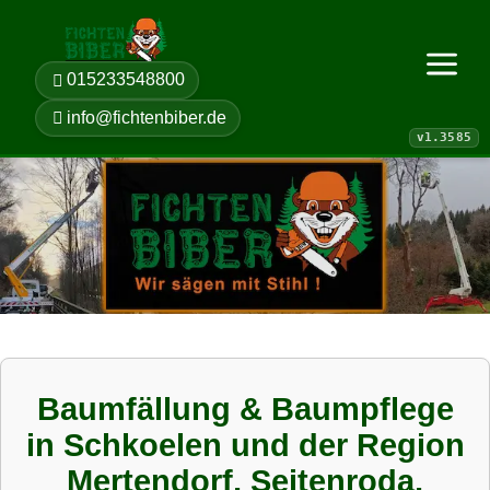
015233548800
Menü öf
info@fichtenbiber.de
Baumfällung & Baumpflege
in Schkoelen und der Region
Mertendorf, Seitenroda,