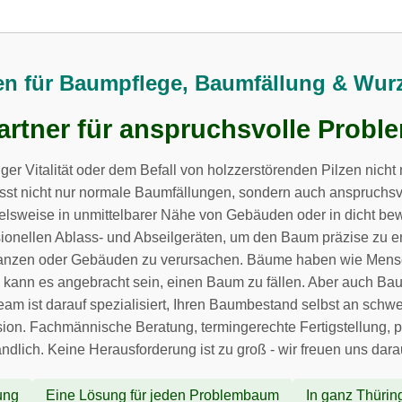
ten für Baumpflege, Baumfällung & Wur
Partner für anspruchsvolle Prob
r Vitalität oder dem Befall von holzzerstörenden Pilzen nicht 
sst nicht nur normale Baumfällungen, sondern auch anspruchsv
pielsweise in unmittelbarer Nähe von Gebäuden oder in dicht b
essionellen Ablass- und Abseilgeräten, um den Baum präzise zu e
lanzen oder Gebäuden zu verursachen. Bäume haben wie Mensche
, kann es angebracht sein, einen Baum zu fällen. Aber auch 
eam ist darauf spezialisiert, Ihren Baumbestand selbst an schwe
n. Fachmännische Beratung, termingerechte Fertigstellung, prof
ändlich. Keine Herausforderung ist zu groß - wir freuen uns dar
ung
Eine Lösung für jeden Problembaum
In ganz Thürin