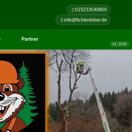
015233548800
info@fichtenbiber.de
e
Partner