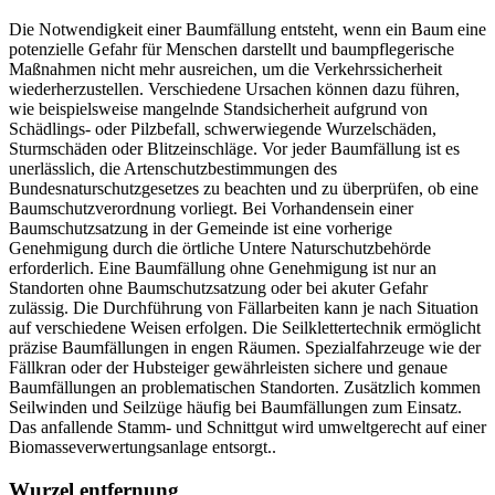
Die Notwendigkeit einer Baumfällung entsteht, wenn ein Baum eine
potenzielle Gefahr für Menschen darstellt und baumpflegerische
Maßnahmen nicht mehr ausreichen, um die Verkehrssicherheit
wiederherzustellen. Verschiedene Ursachen können dazu führen,
wie beispielsweise mangelnde Standsicherheit aufgrund von
Schädlings- oder Pilzbefall, schwerwiegende Wurzelschäden,
Sturmschäden oder Blitzeinschläge. Vor jeder Baumfällung ist es
unerlässlich, die Artenschutzbestimmungen des
Bundesnaturschutzgesetzes zu beachten und zu überprüfen, ob eine
Baumschutzverordnung vorliegt. Bei Vorhandensein einer
Baumschutzsatzung in der Gemeinde ist eine vorherige
Genehmigung durch die örtliche Untere Naturschutzbehörde
erforderlich. Eine Baumfällung ohne Genehmigung ist nur an
Standorten ohne Baumschutzsatzung oder bei akuter Gefahr
zulässig. Die Durchführung von Fällarbeiten kann je nach Situation
auf verschiedene Weisen erfolgen. Die Seilklettertechnik ermöglicht
präzise Baumfällungen in engen Räumen. Spezialfahrzeuge wie der
Fällkran oder der Hubsteiger gewährleisten sichere und genaue
Baumfällungen an problematischen Standorten. Zusätzlich kommen
Seilwinden und Seilzüge häufig bei Baumfällungen zum Einsatz.
Das anfallende Stamm- und Schnittgut wird umweltgerecht auf einer
Biomasseverwertungsanlage entsorgt..
Wurzel entfernung