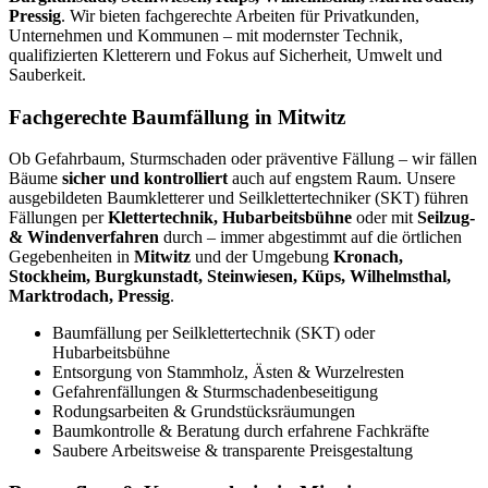
Pressig
. Wir bieten fachgerechte Arbeiten für Privatkunden,
Unternehmen und Kommunen – mit modernster Technik,
qualifizierten Kletterern und Fokus auf Sicherheit, Umwelt und
Sauberkeit.
Fachgerechte Baumfällung in Mitwitz
Ob Gefahrbaum, Sturmschaden oder präventive Fällung – wir fällen
Bäume
sicher und kontrolliert
auch auf engstem Raum. Unsere
ausgebildeten Baumkletterer und Seilklettertechniker (SKT) führen
Fällungen per
Klettertechnik, Hubarbeitsbühne
oder mit
Seilzug-
& Windenverfahren
durch – immer abgestimmt auf die örtlichen
Gegebenheiten in
Mitwitz
und der Umgebung
Kronach,
Stockheim, Burgkunstadt, Steinwiesen, Küps, Wilhelmsthal,
Marktrodach, Pressig
.
Baumfällung per Seilklettertechnik (SKT) oder
Hubarbeitsbühne
Entsorgung von Stammholz, Ästen & Wurzelresten
Gefahrenfällungen & Sturmschadenbeseitigung
Rodungsarbeiten & Grundstücksräumungen
Baumkontrolle & Beratung durch erfahrene Fachkräfte
Saubere Arbeitsweise & transparente Preisgestaltung