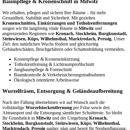
Baumpflege & Kronenschnitt in Mitwitz
Wir erhalten, pflegen und sichern Ihre Bäume – für mehr
Gesundheit, Stabilität und Sicherheit. Mit gezielten
Kronenschnitten, Einkürzungen und Totholzentfernungen
sorgen wir für langfristig vitale Bäume in
Mitwitz
und
angrenzenden Regionen wie
Kronach, Stockheim, Burgkunstadt,
Steinwiesen, Küps, Wilhelmsthal, Marktrodach, Pressig
. Unser
Ziel: den natürlichen Wuchs fördern und gleichzeitig
Gebäudeschäden, Bruchgefahren oder Schattenbildung vermeiden.
Kronenpflege & Kroneneinkürzung
Totholzentfernung & Lichtraumprofilschnitt
Jungbaumpflege & Formschnitt
Baumkontrolle & Verkehrssicherungsmaßnahmen
Ökologisch orientierte Arbeitsweise
Wurzelfräsen, Entsorgung & Geländeaufbereitung
Nach der Fällung übernehmen wir auf Wunsch auch die
vollständige
Wurzelstockentfernung
per Fräse sowie den
Abtransport und die Entsorgung sämtlicher Schnittreste. So bleibt
Ihr Grundstück in
Mitwitz
und der Umgebung
Kronach,
Stockheim, Burgkunstadt, Steinwiesen, Küps, Wilhelmsthal,
Marktrodach, Pressig
sauber, plan und bereit für Neubepflanzung,