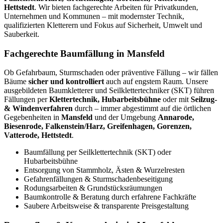
Hettstedt
. Wir bieten fachgerechte Arbeiten für Privatkunden,
Unternehmen und Kommunen – mit modernster Technik,
qualifizierten Kletterern und Fokus auf Sicherheit, Umwelt und
Sauberkeit.
Fachgerechte Baumfällung in Mansfeld
Ob Gefahrbaum, Sturmschaden oder präventive Fällung – wir fällen
Bäume
sicher und kontrolliert
auch auf engstem Raum. Unsere
ausgebildeten Baumkletterer und Seilklettertechniker (SKT) führen
Fällungen per
Klettertechnik, Hubarbeitsbühne
oder mit
Seilzug-
& Windenverfahren
durch – immer abgestimmt auf die örtlichen
Gegebenheiten in
Mansfeld
und der Umgebung
Annarode,
Biesenrode, Falkenstein/Harz, Greifenhagen, Gorenzen,
Vatterode, Hettstedt
.
Baumfällung per Seilklettertechnik (SKT) oder
Hubarbeitsbühne
Entsorgung von Stammholz, Ästen & Wurzelresten
Gefahrenfällungen & Sturmschadenbeseitigung
Rodungsarbeiten & Grundstücksräumungen
Baumkontrolle & Beratung durch erfahrene Fachkräfte
Saubere Arbeitsweise & transparente Preisgestaltung