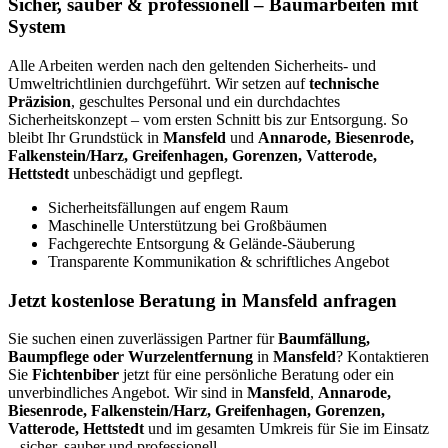
Sicher, sauber & professionell – Baumarbeiten mit
System
Alle Arbeiten werden nach den geltenden Sicherheits- und
Umweltrichtlinien durchgeführt. Wir setzen auf
technische
Präzision
, geschultes Personal und ein durchdachtes
Sicherheitskonzept – vom ersten Schnitt bis zur Entsorgung. So
bleibt Ihr Grundstück in
Mansfeld
und
Annarode, Biesenrode,
Falkenstein/Harz, Greifenhagen, Gorenzen, Vatterode,
Hettstedt
unbeschädigt und gepflegt.
Sicherheitsfällungen auf engem Raum
Maschinelle Unterstützung bei Großbäumen
Fachgerechte Entsorgung & Gelände-Säuberung
Transparente Kommunikation & schriftliches Angebot
Jetzt kostenlose Beratung in Mansfeld anfragen
Sie suchen einen zuverlässigen Partner für
Baumfällung,
Baumpflege oder Wurzelentfernung
in
Mansfeld
? Kontaktieren
Sie
Fichtenbiber
jetzt für eine persönliche Beratung oder ein
unverbindliches Angebot. Wir sind in
Mansfeld
,
Annarode,
Biesenrode, Falkenstein/Harz, Greifenhagen, Gorenzen,
Vatterode, Hettstedt
und im gesamten Umkreis für Sie im Einsatz
– sicher, sauber und professionell.