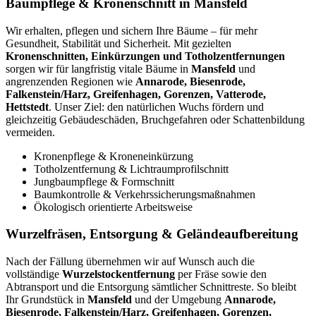
Baumpflege & Kronenschnitt in Mansfeld
Wir erhalten, pflegen und sichern Ihre Bäume – für mehr
Gesundheit, Stabilität und Sicherheit. Mit gezielten
Kronenschnitten, Einkürzungen und Totholzentfernungen
sorgen wir für langfristig vitale Bäume in
Mansfeld
und
angrenzenden Regionen wie
Annarode, Biesenrode,
Falkenstein/Harz, Greifenhagen, Gorenzen, Vatterode,
Hettstedt
. Unser Ziel: den natürlichen Wuchs fördern und
gleichzeitig Gebäudeschäden, Bruchgefahren oder Schattenbildung
vermeiden.
Kronenpflege & Kroneneinkürzung
Totholzentfernung & Lichtraumprofilschnitt
Jungbaumpflege & Formschnitt
Baumkontrolle & Verkehrssicherungsmaßnahmen
Ökologisch orientierte Arbeitsweise
Wurzelfräsen, Entsorgung & Geländeaufbereitung
Nach der Fällung übernehmen wir auf Wunsch auch die
vollständige
Wurzelstockentfernung
per Fräse sowie den
Abtransport und die Entsorgung sämtlicher Schnittreste. So bleibt
Ihr Grundstück in
Mansfeld
und der Umgebung
Annarode,
Biesenrode, Falkenstein/Harz, Greifenhagen, Gorenzen,