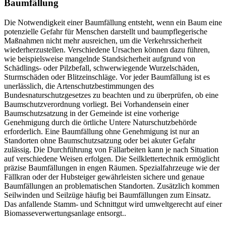
Baumfällung
Die Notwendigkeit einer Baumfällung entsteht, wenn ein Baum eine
potenzielle Gefahr für Menschen darstellt und baumpflegerische
Maßnahmen nicht mehr ausreichen, um die Verkehrssicherheit
wiederherzustellen. Verschiedene Ursachen können dazu führen,
wie beispielsweise mangelnde Standsicherheit aufgrund von
Schädlings- oder Pilzbefall, schwerwiegende Wurzelschäden,
Sturmschäden oder Blitzeinschläge. Vor jeder Baumfällung ist es
unerlässlich, die Artenschutzbestimmungen des
Bundesnaturschutzgesetzes zu beachten und zu überprüfen, ob eine
Baumschutzverordnung vorliegt. Bei Vorhandensein einer
Baumschutzsatzung in der Gemeinde ist eine vorherige
Genehmigung durch die örtliche Untere Naturschutzbehörde
erforderlich. Eine Baumfällung ohne Genehmigung ist nur an
Standorten ohne Baumschutzsatzung oder bei akuter Gefahr
zulässig. Die Durchführung von Fällarbeiten kann je nach Situation
auf verschiedene Weisen erfolgen. Die Seilklettertechnik ermöglicht
präzise Baumfällungen in engen Räumen. Spezialfahrzeuge wie der
Fällkran oder der Hubsteiger gewährleisten sichere und genaue
Baumfällungen an problematischen Standorten. Zusätzlich kommen
Seilwinden und Seilzüge häufig bei Baumfällungen zum Einsatz.
Das anfallende Stamm- und Schnittgut wird umweltgerecht auf einer
Biomasseverwertungsanlage entsorgt..