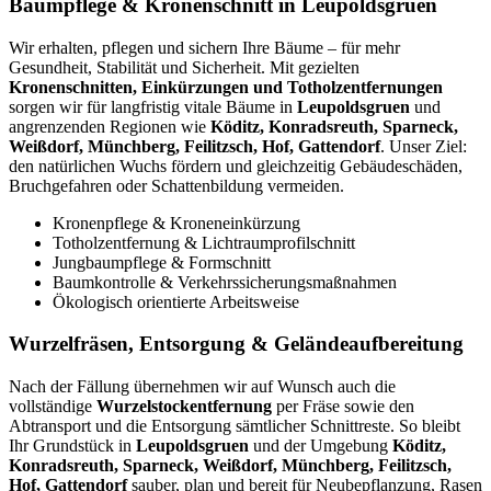
Baumpflege & Kronenschnitt in Leupoldsgruen
Wir erhalten, pflegen und sichern Ihre Bäume – für mehr
Gesundheit, Stabilität und Sicherheit. Mit gezielten
Kronenschnitten, Einkürzungen und Totholzentfernungen
sorgen wir für langfristig vitale Bäume in
Leupoldsgruen
und
angrenzenden Regionen wie
Köditz, Konradsreuth, Sparneck,
Weißdorf, Münchberg, Feilitzsch, Hof, Gattendorf
. Unser Ziel:
den natürlichen Wuchs fördern und gleichzeitig Gebäudeschäden,
Bruchgefahren oder Schattenbildung vermeiden.
Kronenpflege & Kroneneinkürzung
Totholzentfernung & Lichtraumprofilschnitt
Jungbaumpflege & Formschnitt
Baumkontrolle & Verkehrssicherungsmaßnahmen
Ökologisch orientierte Arbeitsweise
Wurzelfräsen, Entsorgung & Geländeaufbereitung
Nach der Fällung übernehmen wir auf Wunsch auch die
vollständige
Wurzelstockentfernung
per Fräse sowie den
Abtransport und die Entsorgung sämtlicher Schnittreste. So bleibt
Ihr Grundstück in
Leupoldsgruen
und der Umgebung
Köditz,
Konradsreuth, Sparneck, Weißdorf, Münchberg, Feilitzsch,
Hof, Gattendorf
sauber, plan und bereit für Neubepflanzung, Rasen