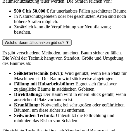
Baumschutzsatzung teuer werden. Die Strafen reichen von:
500 € bis 50.000 €
für unerlaubtes Fällen geschützter Bäume.
In Naturschutzgebieten oder bei geschützten Arten sind noch
höhere Strafen möglich.
Zusätzlich kann die Verpflichtung zur Neupflanzung
bestehen.
Welche Baumfälltechniken gibt es?
▼
Es gibt verschiedene Methoden, um einen Baum sicher zu fällen.
Die Wahl der Technik hängt von Standort, Größe und Umgebung
des Baumes ab:
Seilklettertechnik (SKT):
Wird genutzt, wenn kein Platz für
Maschinen ist. Der Baum wird stückweise abgetragen.
Fällung mit Hubarbeitsbühne:
Eignet sich für schwer
zugängliche Bäume in städtischen Gebieten.
Direktfällung:
Der Baum wird in einem Stück gefällt, wenn
ausreichend Platz vorhanden ist.
Kranfällung:
Notwendig bei sehr großen oder gefährlichen
Bäumen, um diese sicher zu entfernen.
Seilwinden-Technik:
Unterstützt die Fällrichtung und
minimiert das Risiko von Schäden.
Die richtige Technik wird je nach Standort und Baumzustand