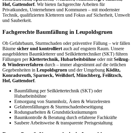
Hof, Gattendorf
. Wir bieten fachgerechte Arbeiten für
Privatkunden, Unternehmen und Kommunen – mit modernster
Technik, qualifizierten Kletterern und Fokus auf Sicherheit, Umwelt
und Sauberkeit.
Fachgerechte Baumfällung in Leupoldsgruen
Ob Gefahrbaum, Sturmschaden oder präventive Fällung – wir fällen
Bäume
sicher und kontrolliert
auch auf engstem Raum. Unsere
ausgebildeten Baumkletterer und Seilklettertechniker (SKT) führen
Fällungen per
Klettertechnik, Hubarbeitsbühne
oder mit
Seilzug-
& Windenverfahren
durch – immer abgestimmt auf die örtlichen
Gegebenheiten in
Leupoldsgruen
und der Umgebung
Köditz,
Konradsreuth, Sparneck, Weißdorf, Münchberg, Feilitzsch,
Hof, Gattendorf
.
Baumfällung per Seilklettertechnik (SKT) oder
Hubarbeitsbühne
Entsorgung von Stammholz, Ästen & Wurzelresten
Gefahrenfällungen & Sturmschadenbeseitigung
Rodungsarbeiten & Grundstücksräumungen
Baumkontrolle & Beratung durch erfahrene Fachkräfte
Saubere Arbeitsweise & transparente Preisgestaltung