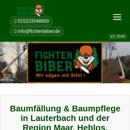
015233548800
Menü öf
info@fichtenbiber.de
Baumfällung & Baumpflege
in Lauterbach und der
Region Maar, Heblos,