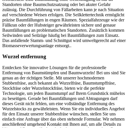
Standorten ohne Baumschutzsatzung oder bei akuter Gefahr
zulässig. Die Durchführung von Fällarbeiten kann je nach Situation
auf verschiedene Weisen erfolgen. Die Seilklettertechnik ermöglicht
präzise Baumfällungen in engen Räumen. Spezialfahrzeuge wie der
Fällkran oder der Hubsteiger gewährleisten sichere und genaue
Baumfällungen an problematischen Standorten. Zusätzlich kommen
Seilwinden und Seilzüge häufig bei Baumfällungen zum Einsatz.
Das anfallende Stamm- und Schnittgut wird umweltgerecht auf einer
Biomasseverwertungsanlage entsorgt..
Wurzel entfernung
Entdecken Sie innovative Lösungen für die professionelle
Entfernung von Baumstümpfen und Baumwurzeln! Bei uns sind Sie
genau an der richtigen Stelle. Mit unserer hochmodernen
Stubbenfräse, auch bekannt als Wurzelfräse, Baumstumpffräse,
Stockfräse oder Wurzelstockfräse, bieten wir die perfekte
Technologie, um jeden Baumstumpf auf Ihrem Grundstück mühelos
zu beseitigen. Gerade bei Baumfällungen und Abtragungen darf
dieses Gerät nicht fehlen, um eine vollständige Entfernung des
Wurzelstocks zu gewährleisten. Wenn Sie ein individuelles Angebot
für den Einsatz unserer Stubbenfräse wünschen, stellen Sie uns
einfach eine Anfrage über das oben stehende Formular. Wir nehmen
anschließend umgehend Kontakt mit Ihnen auf, um alle Details zu