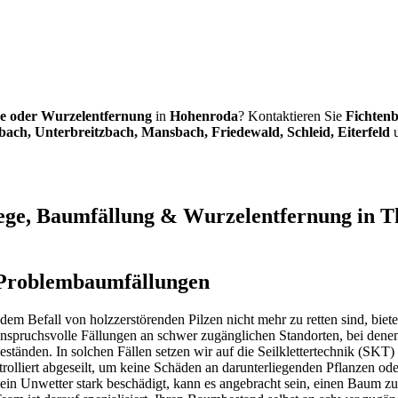
e oder Wurzelentfernung
in
Hohenroda
? Kontaktieren Sie
Fichtenb
ach, Unterbreitzbach, Mansbach, Friedewald, Schleid, Eiterfeld
u
ege, Baumfällung & Wurzelentfernung in Th
e Problembaumfällungen
 dem Befall von holzzerstörenden Pilzen nicht mehr zu retten sind, bie
spruchsvolle Fällungen an schwer zugänglichen Standorten, bei denen 
nden. In solchen Fällen setzen wir auf die Seilklettertechnik (SKT) 
rolliert abgeseilt, um keine Schäden an darunterliegenden Pflanzen 
h ein Unwetter stark beschädigt, kann es angebracht sein, einen Baum 