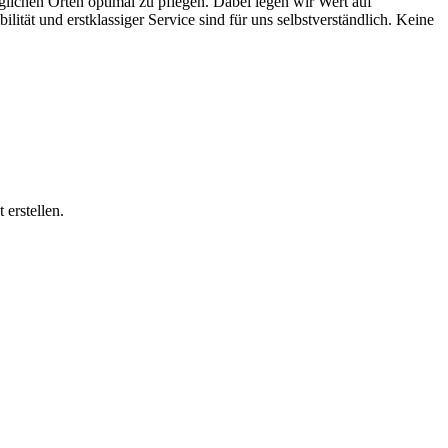
glichen Orten optimal zu pflegen. Dabei legen wir Wert auf
tät und erstklassiger Service sind für uns selbstverständlich. Keine
 erstellen.