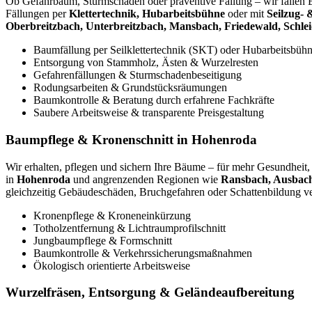
Ob Gefahrbaum, Sturmschaden oder präventive Fällung – wir fälle
Fällungen per
Klettertechnik, Hubarbeitsbühne
oder mit
Seilzug-
Oberbreitzbach, Unterbreitzbach, Mansbach, Friedewald, Schleid
Baumfällung per Seilklettertechnik (SKT) oder Hubarbeitsbüh
Entsorgung von Stammholz, Ästen & Wurzelresten
Gefahrenfällungen & Sturmschadenbeseitigung
Rodungsarbeiten & Grundstücksräumungen
Baumkontrolle & Beratung durch erfahrene Fachkräfte
Saubere Arbeitsweise & transparente Preisgestaltung
Baumpflege & Kronenschnitt in Hohenroda
Wir erhalten, pflegen und sichern Ihre Bäume – für mehr Gesundheit, S
in
Hohenroda
und angrenzenden Regionen wie
Ransbach, Ausbach,
gleichzeitig Gebäudeschäden, Bruchgefahren oder Schattenbildung v
Kronenpflege & Kroneneinkürzung
Totholzentfernung & Lichtraumprofilschnitt
Jungbaumpflege & Formschnitt
Baumkontrolle & Verkehrssicherungsmaßnahmen
Ökologisch orientierte Arbeitsweise
Wurzelfräsen, Entsorgung & Geländeaufbereitung