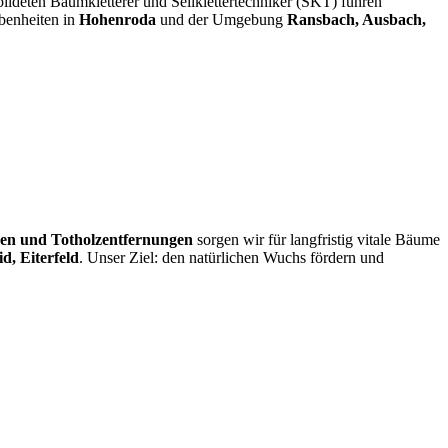
ldeten Baumkletterer und Seilklettertechniker (SKT) führen
benheiten in
Hohenroda
und der Umgebung
Ransbach, Ausbach,
en und Totholzentfernungen
sorgen wir für langfristig vitale Bäume
d, Eiterfeld
. Unser Ziel: den natürlichen Wuchs fördern und