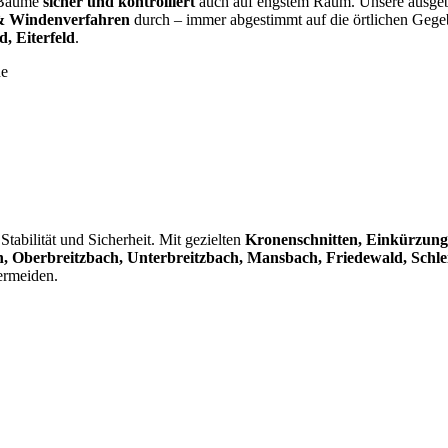
n Bäume
sicher und kontrolliert
auch auf engstem Raum. Unsere ausgebi
 & Windenverfahren
durch – immer abgestimmt auf die örtlichen Gege
, Eiterfeld
.
ne
tabilität und Sicherheit. Mit gezielten
Kronenschnitten, Einkürzung
 Oberbreitzbach, Unterbreitzbach, Mansbach, Friedewald, Schlei
ermeiden.