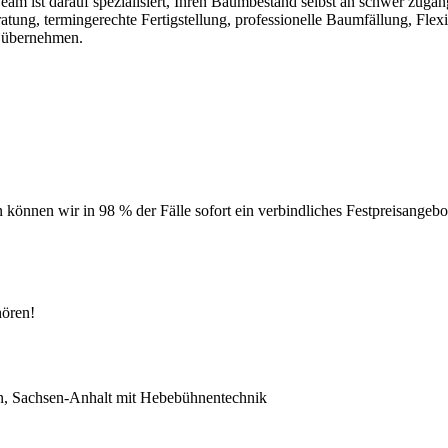
am ist darauf spezialisiert, Ihren Baumbestand selbst an schwer zugän
g, termingerechte Fertigstellung, professionelle Baumfällung, Flexibili
u übernehmen.
können wir in 98 % der Fälle sofort ein verbindliches Festpreisangebot
hören!