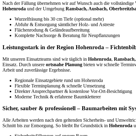
Nach der Fällung übernehmen wir auf Wunsch auch die vollständige
Hohenroda
und der Umgebung
Ransbach, Ausbach, Oberbreitzbac
Wurzelfräsung bis 30 cm Tiefe (optional mehr)
Abfuhr & Entsorgung sämtlicher Holz- und Astreste
Flächenrodung & Geländeaufbereitung
Komplette Nachsorge & Beratung für Neupflanzungen
Leistungsstark in der Region Hohenroda – Fichtenbib
Mit unseren Einsatzteams sind wir täglich in
Hohenroda
,
Ransbach, 
Einsatz. Durch unsere
ortsnahe Planung
bieten wir schnelle Terminv
Arbeit und zuverlässige Ergebnisse.
Regionale Einsatzgebiete rund um Hohenroda
Flexible Terminplanung & schnelle Umsetzung
Direkter Ansprechpartner & kostenlose Vor-Ort-Besichtigung
Moderne Technik & erfahrene Baumkletterer
Sicher, sauber & professionell – Baumarbeiten mit Sy
Alle Arbeiten werden nach den geltenden Sicherheits- und Umweltrich
Schnitt bis zur Entsorgung. So bleibt Ihr Grundstück in
Hohenroda
u
Sicherheitsfällungen auf engem Raum