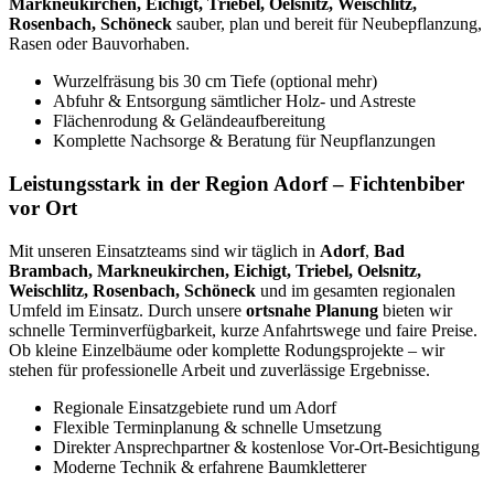
Markneukirchen, Eichigt, Triebel, Oelsnitz, Weischlitz,
Rosenbach, Schöneck
sauber, plan und bereit für Neubepflanzung,
Rasen oder Bauvorhaben.
Wurzelfräsung bis 30 cm Tiefe (optional mehr)
Abfuhr & Entsorgung sämtlicher Holz- und Astreste
Flächenrodung & Geländeaufbereitung
Komplette Nachsorge & Beratung für Neupflanzungen
Leistungsstark in der Region Adorf – Fichtenbiber
vor Ort
Mit unseren Einsatzteams sind wir täglich in
Adorf
,
Bad
Brambach, Markneukirchen, Eichigt, Triebel, Oelsnitz,
Weischlitz, Rosenbach, Schöneck
und im gesamten regionalen
Umfeld im Einsatz. Durch unsere
ortsnahe Planung
bieten wir
schnelle Terminverfügbarkeit, kurze Anfahrtswege und faire Preise.
Ob kleine Einzelbäume oder komplette Rodungsprojekte – wir
stehen für professionelle Arbeit und zuverlässige Ergebnisse.
Regionale Einsatzgebiete rund um Adorf
Flexible Terminplanung & schnelle Umsetzung
Direkter Ansprechpartner & kostenlose Vor-Ort-Besichtigung
Moderne Technik & erfahrene Baumkletterer