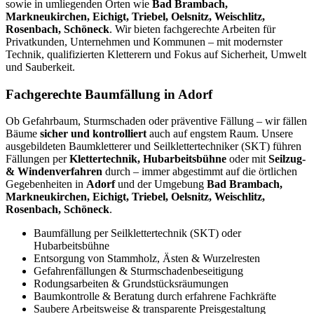
sowie in umliegenden Orten wie
Bad Brambach,
Markneukirchen, Eichigt, Triebel, Oelsnitz, Weischlitz,
Rosenbach, Schöneck
. Wir bieten fachgerechte Arbeiten für
Privatkunden, Unternehmen und Kommunen – mit modernster
Technik, qualifizierten Kletterern und Fokus auf Sicherheit, Umwelt
und Sauberkeit.
Fachgerechte Baumfällung in Adorf
Ob Gefahrbaum, Sturmschaden oder präventive Fällung – wir fällen
Bäume
sicher und kontrolliert
auch auf engstem Raum. Unsere
ausgebildeten Baumkletterer und Seilklettertechniker (SKT) führen
Fällungen per
Klettertechnik, Hubarbeitsbühne
oder mit
Seilzug-
& Windenverfahren
durch – immer abgestimmt auf die örtlichen
Gegebenheiten in
Adorf
und der Umgebung
Bad Brambach,
Markneukirchen, Eichigt, Triebel, Oelsnitz, Weischlitz,
Rosenbach, Schöneck
.
Baumfällung per Seilklettertechnik (SKT) oder
Hubarbeitsbühne
Entsorgung von Stammholz, Ästen & Wurzelresten
Gefahrenfällungen & Sturmschadenbeseitigung
Rodungsarbeiten & Grundstücksräumungen
Baumkontrolle & Beratung durch erfahrene Fachkräfte
Saubere Arbeitsweise & transparente Preisgestaltung