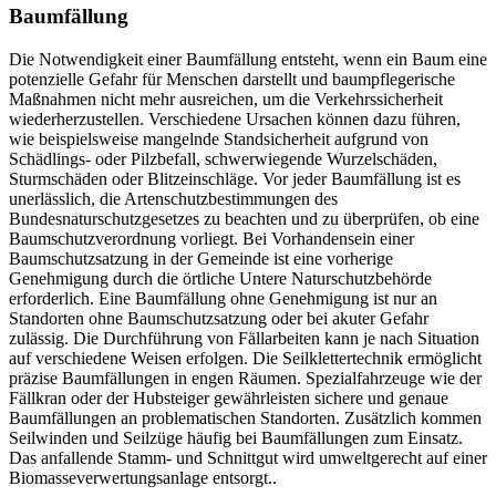
Baumfällung
Die Notwendigkeit einer Baumfällung entsteht, wenn ein Baum eine
potenzielle Gefahr für Menschen darstellt und baumpflegerische
Maßnahmen nicht mehr ausreichen, um die Verkehrssicherheit
wiederherzustellen. Verschiedene Ursachen können dazu führen,
wie beispielsweise mangelnde Standsicherheit aufgrund von
Schädlings- oder Pilzbefall, schwerwiegende Wurzelschäden,
Sturmschäden oder Blitzeinschläge. Vor jeder Baumfällung ist es
unerlässlich, die Artenschutzbestimmungen des
Bundesnaturschutzgesetzes zu beachten und zu überprüfen, ob eine
Baumschutzverordnung vorliegt. Bei Vorhandensein einer
Baumschutzsatzung in der Gemeinde ist eine vorherige
Genehmigung durch die örtliche Untere Naturschutzbehörde
erforderlich. Eine Baumfällung ohne Genehmigung ist nur an
Standorten ohne Baumschutzsatzung oder bei akuter Gefahr
zulässig. Die Durchführung von Fällarbeiten kann je nach Situation
auf verschiedene Weisen erfolgen. Die Seilklettertechnik ermöglicht
präzise Baumfällungen in engen Räumen. Spezialfahrzeuge wie der
Fällkran oder der Hubsteiger gewährleisten sichere und genaue
Baumfällungen an problematischen Standorten. Zusätzlich kommen
Seilwinden und Seilzüge häufig bei Baumfällungen zum Einsatz.
Das anfallende Stamm- und Schnittgut wird umweltgerecht auf einer
Biomasseverwertungsanlage entsorgt..